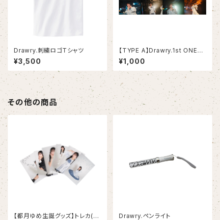
Drawry.刺繍ロゴTシャツ
【TYPE A】Drawry.1st ONEM
AN LIVE「I Believe」ブロマイ
¥3,500
¥1,000
ドセット【TYPE A全員分ご購入
で集合写真TYPE A ver.プレゼ
ント】
その他の商品
【都月ゆめ生誕グッズ】トレカ(６
Drawry.ペンライト