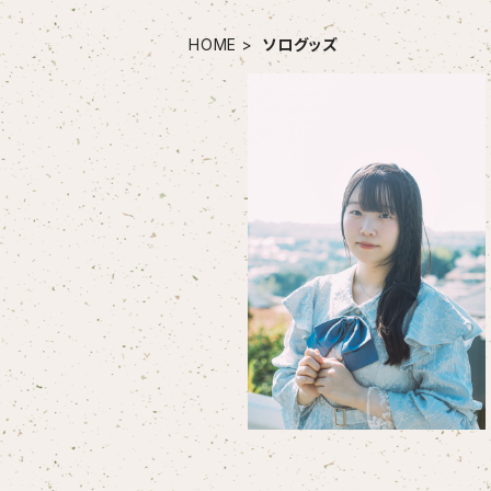
HOME
ソログッズ
予約商品
【予約商品と購入可】【小宵めみソログッ
ロマイド(6月イベント分)
¥500