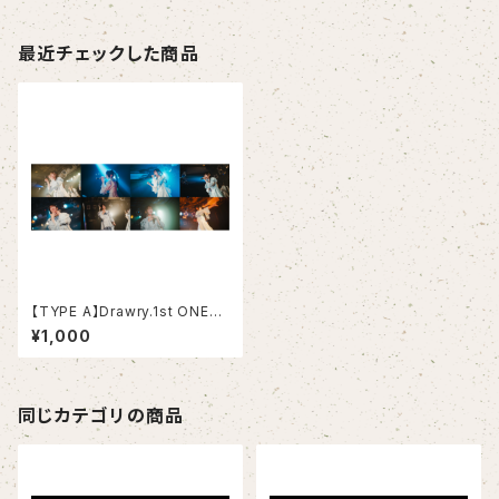
最近チェックした商品
【TYPE A】Drawry.1st ONEM
AN LIVE「I Believe」ブロマイ
¥1,000
ドセット【TYPE A全員分ご購入
で集合写真TYPE A ver.プレゼ
ント】
同じカテゴリの商品