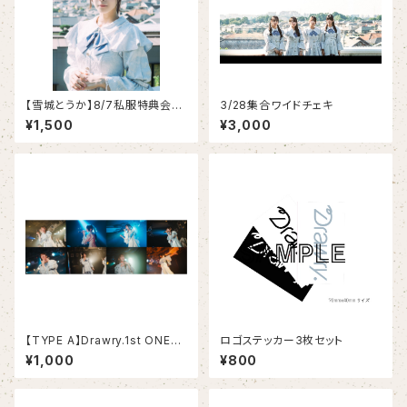
【雪城とうか】8/7私服特典会衣
3/28集合ワイドチェキ
装 宛名チェキ
¥1,500
¥3,000
【TYPE A】Drawry.1st ONEM
ロゴステッカー3枚セット
AN LIVE「I Believe」ブロマイ
¥1,000
¥800
ドセット【TYPE A全員分ご購入
で集合写真TYPE A ver.プレゼ
ント】