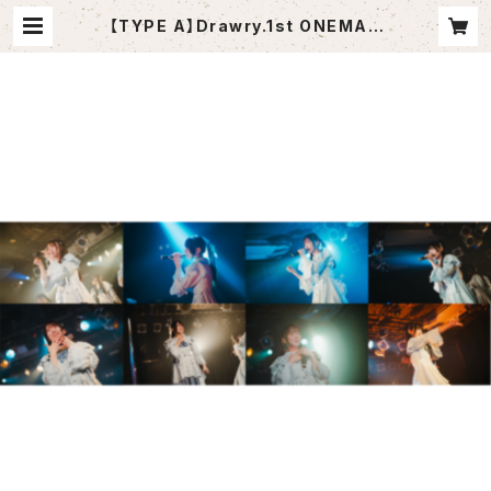
【TYPE A】Drawry.1st ONEMAN
LIVE「I Believe」ブロマイドセット
【TYPE A全員分ご購入で集合写真T
YPE A ver.プレゼント】 | Drawry.
公式オンラインショップ