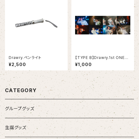
Drawry.ペンライト
【TYPE B】Drawry.1st ONEM
AN LIVE「I Believe」ブロマイ
¥2,500
¥1,000
ドセット【TYPE B全員分ご購入
で集合写真TYPE B ver.プレゼ
ント】
CATEGORY
グループグッズ
生誕グッズ