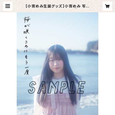
【小宵めみ生誕グッズ】小宵めみ 写真
集『桜が咲くころにもう一度』 | Draw
ry.公式オンラインショップ