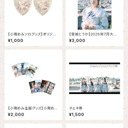
【小宵めみソログッズ】オリジナ
【雪城とうか】2026年7月大阪
ルピックキーホルダー
遠征プリントチェキセット(全メン
¥1,000
¥3,000
バー同時購入でブロマイドプレ
ゼント)
【小宵めみ生誕グッズ】小宵めみ
チェキ券
ブロマイド
¥2,000
¥1,500