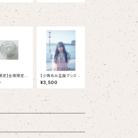
限定】会場限定C
【小宵めみ生誕グッズ】
egin the Jour
小宵めみ 写真集『桜が
0
¥3,500
咲くころにもう一度』