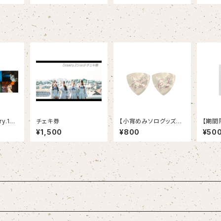
y.1st
チェキ券
【小宵めみソログッズ】
【期間
 Beli
オリジナルピック
D-R「B
¥1,500
¥800
¥50
セット
ney!」
分ご購入
A ve