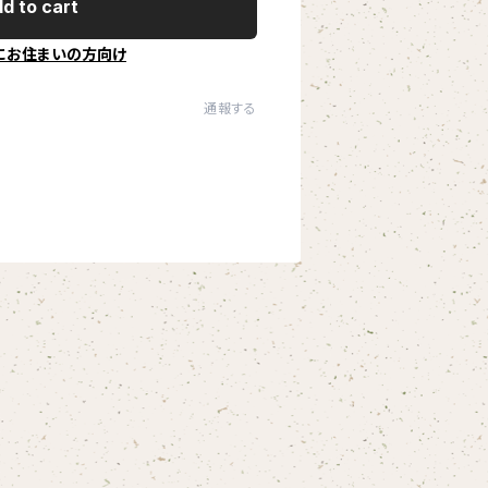
d to cart
にお住まいの方向け
通報する