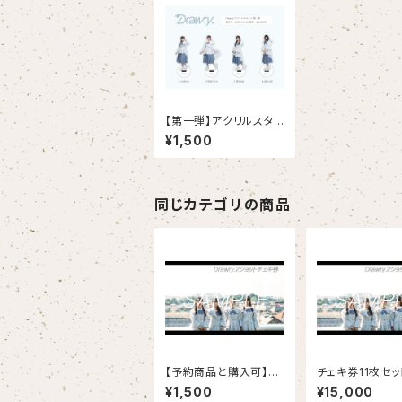
【第一弾】アクリルスタン
ド
¥1,500
同じカテゴリの商品
【予約商品と購入可】チ
チェキ券11枚セッ
ェキ券
¥1,500
¥15,000